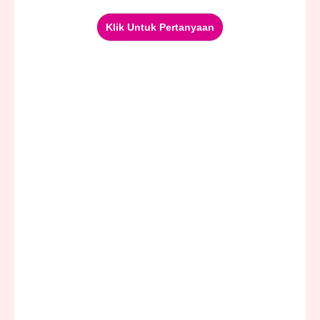
Klik Untuk Pertanyaan
» Dibersihkan Dari Dosa
Allah S.W.T berfirman;
خُذۡ مِنۡ أَمۡوَٰلِهِمۡ صَدَقَةٗ تُطَهِّرُهُمۡ
وَتُزَكِّيهِم بِهَا وَصَلِّ عَلَيۡهِمۡۖ إِنَّ صَلَوٰتَكَ سَكَنٞ
لَّهُمۡۗ وَٱللَّهُ سَمِيعٌ عَلِيمٌ
“Ambillah sebahagian daripada harta
mereka sebagai sedekah (zakat), agar
dengan demikian akan membersihkan
(harta) dan mensucikan (hati) mereka